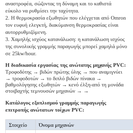
αναστροφέα, σώζοντας τη δύναμη και το καθιστά
εύκολο να ρυθμίσει την ταχύτητα.
2. Η θερμοκρασία εξωθητών που ελέγχεται από Omron
τον ευφυή ελεγκτή, διακύμανση θερμοκρασίας είναι
αυτορρυθμιζόμενη.
3. Χαμηλής ισχύος κατανάλωση: η κατανάλωση ισχύος
της συνολικής γραμμής παραγωγής μπορεί χαμηλά μόνο
σε 25kw/hour.
Η διαδικασία εργασίας της ανώτατης μηχανής PVC:
Τροφοδότης
→
βιδών πρώτης ύλης → που αναμιγνύει
→ τροφοδοτών → το διπλό βιδών πίνακα →
βαθμολόγησης εξωθητών → κενό έλξη-από τη μονάδα
στοιβαχτής τεμνουσών μηχανών → →
Κατάλογος εξοπλισμού γραμμής παραγωγής
επιτροπής ανώτατων τοίχων PVC:
Στοιχείο
Όνομα μηχανών