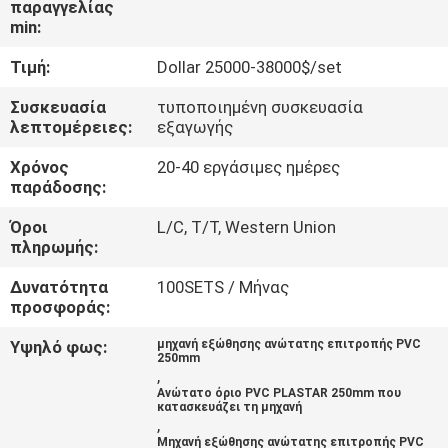
παραγγελίας
ΈΛΕΓΧΟΣ
min:
Τιμή:
Dollar 25000-38000$/set
ΜΑΣ
ΕΛΆΤΕ
Συσκευασία
τυποποιημένη συσκευασία
λεπτομέρειες:
εξαγωγής
ΣΕ
Χρόνος
20-40 εργάσιμες ημέρες
ΕΠΑΦΉ
παράδοσης:
ΜΕ
Όροι
L/C, T/T, Western Union
πληρωμής:
ΖΗΤΉΣΤΕ
Δυνατότητα
100SETS / Μήνας
ΈΝΑ
προσφοράς:
ΑΠΌΣΠΑΣΜΑ
Υψηλό φως:
μηχανή εξώθησης ανώτατης επιτροπής PVC
250mm
,
Ανώτατο όριο PVC PLASTAR 250mm που
SITEMAP
κατασκευάζει τη μηχανή
,
Μηχανή εξώθησης ανώτατης επιτροπής PVC