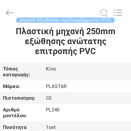
2025
Zhangjiagang
Plastar
Machinery
Co.,
μηχανή εξώθησης σχεδιαγράμματος PVC
Ltd..
All
Rights
Πλαστική μηχανή 250mm
ΣΠΊΤΙ
Reserved.
εξώθησης ανώτατης
ΠΡΟΪΌΝΤΑ
επιτροπής PVC
ΠΕΡΊΠΟΥ
Τόπος
Κίνα
καταγωγής:
ΕΜΕΊΣ
Μάρκα:
PLASTAR
ΓΎΡΟΣ
Πιστοποίηση:
CE
ΕΡΓΟΣΤΑΣΊΩΝ
Αριθμό
PL240
μοντέλου:
ΠΟΙΟΤΙΚΌΣ
Ποσότητα
1set