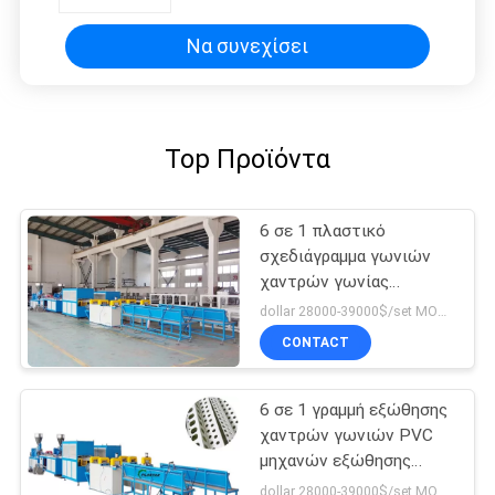
Να συνεχίσει
Top Προϊόντα
6 σε 1 πλαστικό
σχεδιάγραμμα γωνιών
χαντρών γωνίας
μηχανών εξώθησης
dollar 28000-39000$/set MOQ:1set
σχεδιαγράμματος PVC
CONTACT
UPVC
6 σε 1 γραμμή εξώθησης
χαντρών γωνιών PVC
μηχανών εξώθησης
σχεδιαγράμματος PVC
dollar 28000-39000$/set MOQ:1set