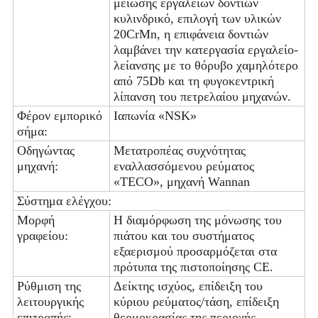
μείωσης εργαλείων δοντιών
κυλινδρικό, επιλογή των υλικών
20CrMn, η επιφάνεια δοντιών
λαμβάνει την κατεργασία εργαλείο-
λείανσης με το θόρυβο χαμηλότερο
από 75Db και τη φυγοκεντρική
λίπανση του πετρελαίου μηχανών.
Φέρον εμπορικό
Ιαπωνία «NSK»
σήμα:
Οδηγώντας
Μετατροπέας συχνότητας
μηχανή:
εναλλασσόμενου ρεύματος
«TECO», μηχανή Wannan
Σύστημα ελέγχου:
Μορφή
Η διαμόρφωση της μόνωσης του
γραφείου:
πιάτου και του συστήματος
εξαερισμού προσαρμόζεται στα
πρότυπα της πιστοποίησης CE.
Ρύθμιση της
Δείκτης ισχύος, επίδειξη του
λειτουργικής
κύριου ρεύματος/τάση, επίδειξη
επιτροπής:
θερμοκρασίας της περιοχής