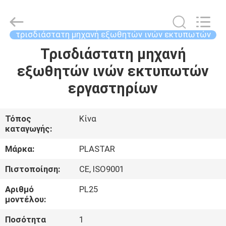
2026
Zhangjiagang
Plastar
Machinery
Co.,
τρισδιάστατη μηχανή εξωθητών ινών εκτυπωτών
Ltd..
All
Rights
Τρισδιάστατη μηχανή
ΣΠΊΤΙ
Reserved.
εξωθητών ινών εκτυπωτών
ΠΡΟΪΌΝΤΑ
εργαστηρίων
ΠΕΡΊΠΟΥ
Τόπος
Κίνα
καταγωγής:
ΕΜΕΊΣ
Μάρκα:
PLASTAR
ΓΎΡΟΣ
Πιστοποίηση:
CE, ISO9001
ΕΡΓΟΣΤΑΣΊΩΝ
Αριθμό
PL25
μοντέλου:
ΠΟΙΟΤΙΚΌΣ
Ποσότητα
1