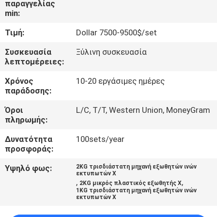
παραγγελίας
ΈΛΕΓΧΟΣ
min:
Τιμή:
Dollar 7500-9500$/set
ΜΑΣ
ΕΛΆΤΕ
Συσκευασία
Ξύλινη συσκευασία
λεπτομέρειες:
ΣΕ
Χρόνος
10-20 εργάσιμες ημέρες
ΕΠΑΦΉ
παράδοσης:
ΜΕ
Όροι
L/C, T/T, Western Union, MoneyGram
πληρωμής:
ΖΗΤΉΣΤΕ
Δυνατότητα
100sets/year
ΈΝΑ
προσφοράς:
ΑΠΌΣΠΑΣΜΑ
Υψηλό φως:
2KG τρισδιάστατη μηχανή εξωθητών ινών
εκτυπωτών Χ
,
,
2KG μικρός πλαστικός εξωθητής Χ
1KG τρισδιάστατη μηχανή εξωθητών ινών
SITEMAP
εκτυπωτών Χ