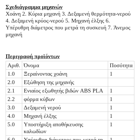
Σχεδιάγραμμα μηχανών
Χοάνη 2. Κύρια μηχανή 3. Δεξαμενή θερμότητα-νερού
4. Δεξαμενή κρύος-νερού 5. Μηχανή έλξης 6.
Υπέρυθρη διάμετρος που μετρά τη συσκευή 7. Άνεμος
μηχανή
Περιγραφή προϊόντων
Αριθ.
Όνομα
Ποσότητα
1.0
Ξεραίνοντας χοάνη
1
2.0
Εξώθηση της μηχανής
2.1
Ενιαίος εξωθητής βιδών ABS PLA
1
2.2
φόρμα κύβων
1
3.0
Δεξαμενή νερού
1
4.0
Μηχανή έλξης
1
5.0
Υποστήριξη αποθήκευσης
1
καλωδίων
6.0
Υπέρυθρη διάμετρος που μετρά τη
1