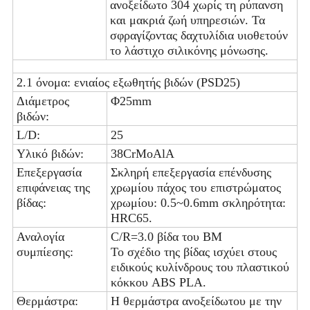
ανοξείδωτο 304 χωρίς τη ρύπανση
και μακριά ζωή υπηρεσιών. Τα
σφραγίζοντας δαχτυλίδια υιοθετούν
το λάστιχο σιλικόνης μόνωσης.
2.1 όνομα: ενιαίος εξωθητής βιδών (PSD25)
Διάμετρος
Φ25mm
βιδών:
L/D:
25
Υλικό βιδών:
38CrMoAlA
Επεξεργασία
Σκληρή επεξεργασία επένδυσης
επιφάνειας της
χρωμίου πάχος του επιστρώματος
βίδας:
χρωμίου: 0.5~0.6mm σκληρότητα:
HRC65.
Αναλογία
C/R=3.0 βίδα του BM
συμπίεσης:
Το σχέδιο της βίδας ισχύει στους
ειδικούς κυλίνδρους του πλαστικού
κόκκου ABS PLA.
Θερμάστρα:
Η θερμάστρα ανοξείδωτου με την