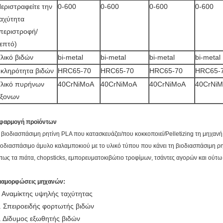
εριστραφείτε την
0-600
0-600
0-600
0-600
αχύτητα
περιστροφή/
επτό)
λικό βιδών
bi-metal
bi-metal
bi-metal
bi-metal
κληρότητα βιδών
HRC65-70
HRC65-70
HRC65-70
HRC65-
λικό πυρήνων
40CrNiMoA
40CrNiMoA
40CrNiMoA
40CrNi
ξονων
φαρμογή προϊόντων
 βιοδιασπάσιμη ρητίνη PLA που κατασκευάζει/που κοκκοποιεί/Pelletizing τη μηχανή 
ιοδιασπάσιμο άμυλο καλαμποκιού με το υλικό τύπου που κάνει τη βιοδιασπάσιμη ρητ
πως τα πιάτα, chopsticks, εμπορευματοκιβώτιο τροφίμων, τσάντες αγορών και ούτω
ιαμορφώσεις μηχανών:
Αναμίκτης υψηλής ταχύτητας
.
. Σπειροειδής φορτωτής βιδών
. Δίδυμος εξωθητής βιδών