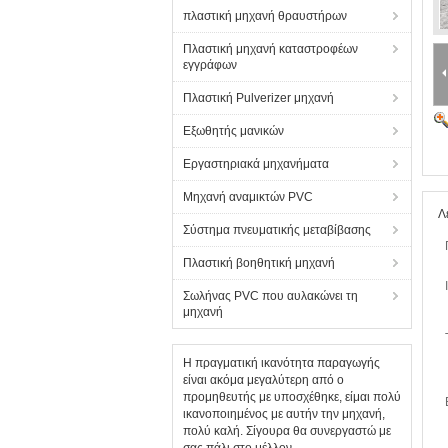
πλαστική μηχανή θραυστήρων
Πλαστική μηχανή καταστροφέων
εγγράφων
Πλαστική Pulverizer μηχανή
Εξωθητής μανικών
Εργαστηριακά μηχανήματα
Μηχανή αναμικτών PVC
Λ
Σύστημα πνευματικής μεταβίβασης
Πλαστική βοηθητική μηχανή
Σωλήνας PVC που αυλακώνει τη
μηχανή
Η πραγματική ικανότητα παραγωγής
είναι ακόμα μεγαλύτερη από ο
προμηθευτής με υποσχέθηκε, είμαι πολύ
ικανοποιημένος με αυτήν την μηχανή,
πολύ καλή. Σίγουρα θα συνεργαστώ με