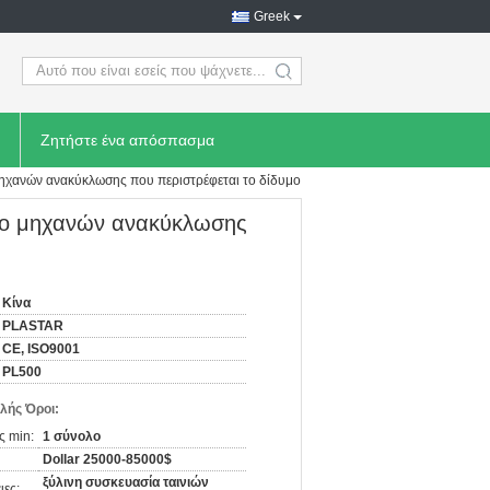
Greek
search
Ζητήστε ένα απόσπασμα
μηχανών ανακύκλωσης που περιστρέφεται το δίδυμο
τιο μηχανών ανακύκλωσης
Κίνα
PLASTAR
CE, ISO9001
PL500
λής Όροι:
ς min:
1 σύνολο
Dollar 25000-85000$
ξύλινη συσκευασία ταινιών
ιες: