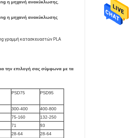
zing η μηχανή ανακύκλωσης
,
zing η μηχανή ανακύκλωσης
ng γραμμή κατασκευαστών PLA 
ια την επιλογή σας σύμφωνα με τα 
PSD75
PSD95
300-400
400-800
75-160
132-250
71
93
28-64
28-64