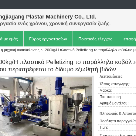
gjiagang Plastar Machinery Co., Ltd.
ργασία ενός χρόνου, χρονική συνεργασία ζωής.
κά με εμάς
Γύρος εργοστασίων
Ποιοτικός έλεγχος
επαφή
ng η μηχανή ανακύκλωσης
200kg/H πλαστικό Pelletizing το παράλληλο κοβάλτιο 
00kg/H πλαστικό Pelletizing το παράλληλο κοβάλ
ου περιστρέφεται το δίδυμο εξωθητή βιδών
Λεπτομέρειες:
Τόπος καταγωγής:
Μάρκα:
Πιστοποίηση:
Αριθμό μοντέλου:
Πληρωμής & Αποστο
Ποσότητα παραγγελία
Τιμή:
Συσκευασία λεπτομέρε