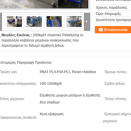
Χρόνος παράδοσης:
Όροι πληρωμής:
Δυνατότητα προσφορ
Επικοινωνία
Μεγάλες Εικόνας :
200kg/H πλαστικό Pelletizing το
παράλληλο κοβάλτιο μηχανών ανακύκλωσης που
περιστρέφεται το δίδυμο εξωθητή βιδών
επτομερής Περιγραφή Προϊόντος
Πρώτη ύλη:
PBAT PLA PVA PCL Resin+Additive
Τέμνων τύπος:
Ικανότητα επεξεργασίας:
100-1500kg/h
Σχέδιο βιδών:
Εξωθητής μωρών μητέρων ή εξωθητής
Τύπος μηχανών:
Τύπος σίτισης:
δύο σταδίων
Κενή εξαέρωση
Εμπορικό σήμα 
Εξαερώνοντας συσκευή:
μηχανών: