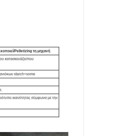
οποιεί/Pelletizing τη μηχανή
ου κατασκευάζει/που
ανιόκων starch+some
π.
ότυπο ικανότητας σύμφωνα με την