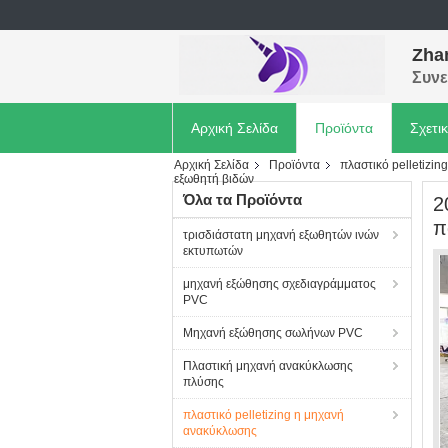
Zhan
Συνε
Αρχική Σελίδα
Προϊόντα
Σχετι
Αρχική Σελίδα
Προϊόντα
πλαστικό pelletizi
εξωθητή βιδών
Όλα τα Προϊόντα
2
π
τρισδιάστατη μηχανή εξωθητών ινών
εκτυπωτών
μηχανή εξώθησης σχεδιαγράμματος
PVC
Μηχανή εξώθησης σωλήνων PVC
Πλαστική μηχανή ανακύκλωσης
πλύσης
πλαστικό pelletizing η μηχανή
ανακύκλωσης