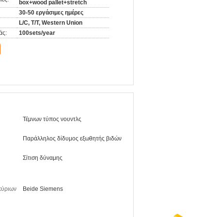
box+wood pallet+stretch
30-50 εργάσιμες ημέρες
L/C, T/T, Western Union
άς:
100sets/year
Τέμνων τύπος νουντλς
Παράλληλος δίδυμος εξωθητής βιδών
Σίτιση δύναμης
κύριων
Beide Siemens