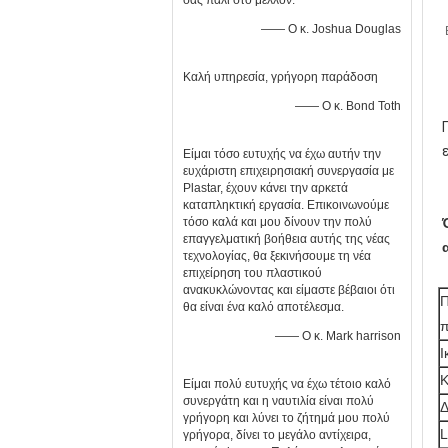
σας πάλι στο μέλλον.
—— Ο κ. Joshua Douglas
Καλή υπηρεσία, γρήγορη παράδοση
—— Ο κ. Bond Toth
Είμαι τόσο ευτυχής να έχω αυτήν την
ευχάριστη επιχειρησιακή συνεργασία με
Plastar, έχουν κάνει την αρκετά
καταπληκτική εργασία. Επικοινωνούμε
τόσο καλά και μου δίνουν την πολύ
επαγγελματική βοήθεια αυτής της νέας
τεχνολογίας, θα ξεκινήσουμε τη νέα
επιχείρηση του πλαστικού
ανακυκλώνοντας και είμαστε βέβαιοι ότι
Π
θα είναι ένα καλό αποτέλεσμα.
π
—— Ο κ. Mark harrison
Ι
Κ
Είμαι πολύ ευτυχής να έχω τέτοιο καλό
συνεργάτη και η ναυτιλία είναι πολύ
Δ
γρήγορη και λύνει το ζήτημά μου πολύ
L
γρήγορα, δίνει το μεγάλο αντίχειρα,