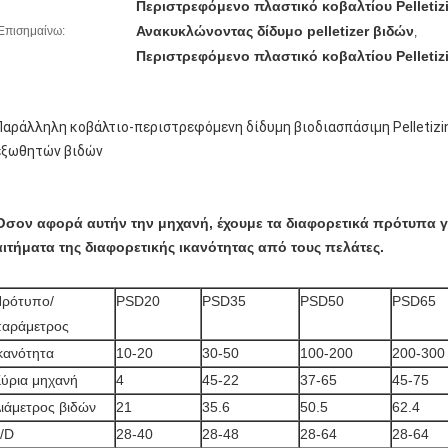
Περιστρεφόμενο πλαστικό κοβαλτίου Pelleti
Ανακυκλώνοντας δίδυμο pelletizer βιδών
Επισημαίνω:
,
Περιστρεφόμενο πλαστικό κοβαλτίου Pelleti
Παράλληλη κοβάλτιο-περιστρεφόμενη δίδυμη βιοδιασπάσιμη Pelletizi
εξωθητών βιδών
Όσον αφορά αυτήν την μηχανή, έχουμε τα διαφορετικά πρότυπα γ
αιτήματα της διαφορετικής ικανότητας από τους πελάτες.
ρότυπο/
PSD20
PSD35
PSD50
PSD65
αράμετρος
κανότητα
10-20
30-50
100-200
200-300
ύρια μηχανή
4
45-22
37-65
45-75
ιάμετρος βιδών
21
35.6
50.5
62.4
/D
28-40
28-48
28-64
28-64