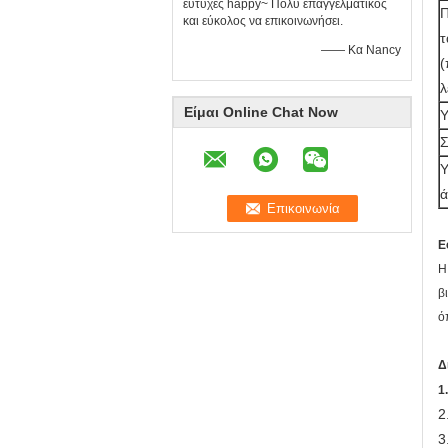
ευτυχές happy~ Πολύ επαγγελματικός
Π
και εύκολος να επικοινωνήσει.
τ
—— Κα Nancy
(
λ
Είμαι Online Chat Now
Υ
Σ
Υ
ά
Ε
Η
β
ό
Δ
1
2
3