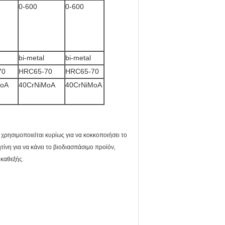
0-600
0-600
bi-metal
bi-metal
70
HRC65-70
HRC65-70
MoA
40CrNiMoA
40CrNiMoA
χρησιμοποιείται κυρίως για να κοκκοποιήσει το
ίνη για να κάνει το βιοδιασπάσιμο προϊόν,
 καθεξής.