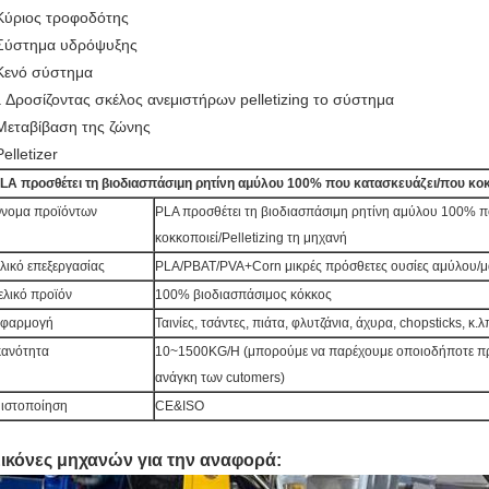
Κύριος τροφοδότης
Σύστημα υδρόψυξης
Κενό σύστημα
. Δροσίζοντας σκέλος ανεμιστήρων pelletizing το σύστημα
Μεταβίβαση της ζώνης
Pelletizer
LA προσθέτει τη βιοδιασπάσιμη ρητίνη αμύλου 100% που κατασκευάζει/που κοκκ
νομα προϊόντων
PLA προσθέτει τη βιοδιασπάσιμη ρητίνη αμύλου 100% π
κοκκοποιεί/Pelletizing τη μηχανή
λικό επεξεργασίας
PLA/PBAT/PVA+Corn μικρές πρόσθετες ουσίες αμύλου/μ
ελικό προϊόν
100% βιοδιασπάσιμος κόκκος
φαρμογή
Ταινίες, τσάντες, πιάτα, φλυτζάνια, άχυρα, chopsticks, κ.λ
κανότητα
10~1500KG/H (μπορούμε να παρέχουμε οποιοδήποτε πρ
ανάγκη των cutomers)
ιστοποίηση
CE&ISO
ικόνες μηχανών για την αναφορά: