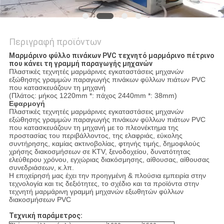
Περιγραφή προϊόντων
Μαρμάρινο φύλλο πινάκων PVC τεχνητό μαρμάρινο πέτρινο
που κάνει τη γραμμή παραγωγής μηχανών
Πλαστικές τεχνητές μαρμάρινες εγκαταστάσεις μηχανών
εξώθησης γραμμών παραγωγής πινάκων φύλλων πιάτων PVC
που κατασκευάζουν τη μηχανή
(Πλάτος: μήκος 1220mm *: πάχος 2440mm *: 38mm)
Εφαρμογή
Πλαστικές τεχνητές μαρμάρινες εγκαταστάσεις μηχανών
εξώθησης γραμμών παραγωγής πινάκων φύλλων πιάτων PVC
που κατασκευάζουν τη μηχανή με το πλεονέκτημα της
προστασίας του περιβάλλοντος, της ελαφριάς, εύκολης
συντήρησης, καμίας ακτινοβολίας, φτηνής τιμής, δημοφιλούς
χρήσης διακοσμήσεων σε KTV, ξενοδοχείου, δυνατότητας
ελεύθερου χρόνου, εγχώριας διακόσμησης, αίθουσας, αίθουσας
συνεδριάσεων, κ.λπ.
Η επιχείρησή μας έχει την προηγμένη & πλούσια εμπειρία στην
τεχνολογία και τις δεξιότητες, το σχέδιο και τα προϊόντα στην
τεχνητή μαρμάρινη γραμμή μηχανών εξωθητών φύλλων
διακοσμήσεων PVC
Τεχνική παράμετρος: