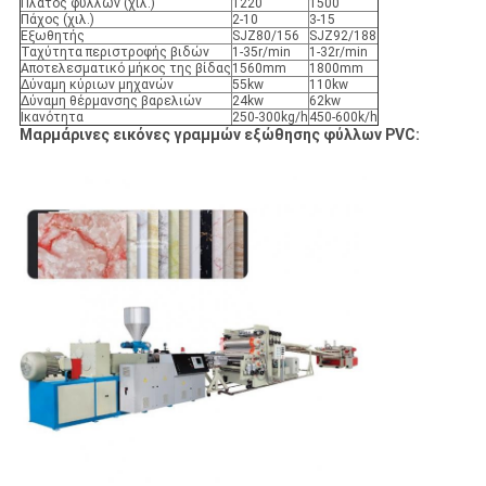
Πλάτος φύλλων (χιλ.)
1220
1500
Πάχος (χιλ.)
2-10
3-15
Εξωθητής
SJZ80/156
SJZ92/188
Ταχύτητα περιστροφής βιδών
1-35r/min
1-32r/min
Αποτελεσματικό μήκος της βίδας
1560mm
1800mm
Δύναμη κύριων μηχανών
55kw
110kw
Δύναμη θέρμανσης βαρελιών
24kw
62kw
Ικανότητα
250-300kg/h
450-600k/h
Μαρμάρινες εικόνες γραμμών εξώθησης φύλλων PVC: