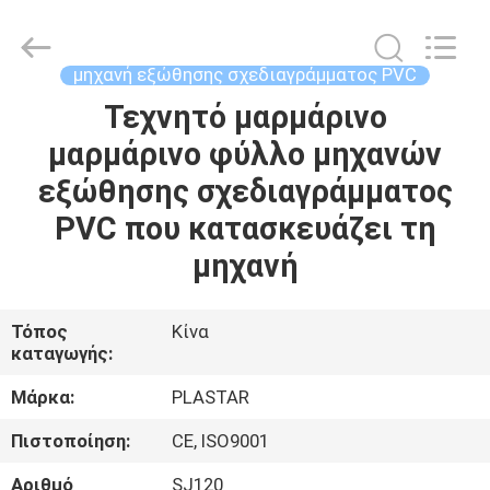
2025
Zhangjiagang
Plastar
Machinery
Co.,
μηχανή εξώθησης σχεδιαγράμματος PVC
Ltd..
All
Rights
Τεχνητό μαρμάρινο
ΣΠΊΤΙ
Reserved.
μαρμάρινο φύλλο μηχανών
ΠΡΟΪΌΝΤΑ
εξώθησης σχεδιαγράμματος
PVC που κατασκευάζει τη
ΠΕΡΊΠΟΥ
μηχανή
ΕΜΕΊΣ
Τόπος
Κίνα
καταγωγής:
ΓΎΡΟΣ
ΕΡΓΟΣΤΑΣΊΩΝ
Μάρκα:
PLASTAR
Πιστοποίηση:
CE, ISO9001
ΠΟΙΟΤΙΚΌΣ
Αριθμό
SJ120