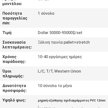
ΈΛΕΓΧΟΣ
μοντέλου:
Ποσότητα
1 σύνολο
ΜΑΣ
παραγγελίας
min:
ΕΛΆΤΕ
Τιμή:
Dollar 50000-95000$/set
ΣΕ
ΕΠΑΦΉ
Συσκευασία
Ξύλινη ταινία pallet+stretch
λεπτομέρειες:
ΜΕ
Χρόνος
10-40 εργάσιμες ημέρες
παράδοσης:
ΖΗΤΉΣΤΕ
Όροι
L/C, T/T, Western Union
ΈΝΑ
πληρωμής:
ΑΠΌΣΠΑΣΜΑ
Δυνατότητα
10 σύνολα το μήνα
προσφοράς:
SITEMAP
Υψηλό φως:
μηχανή εξώθησης σχεδιαγράμματος PVC 12mm
,